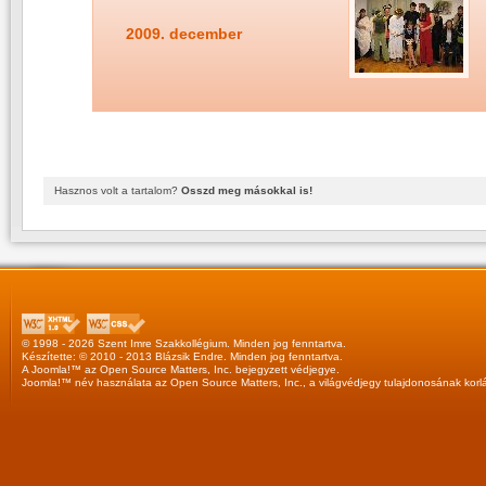
2009. december
Hasznos volt a tartalom?
Osszd meg másokkal is!
© 1998 - 2026 Szent Imre Szakkollégium. Minden jog fenntartva.
Készítette: © 2010 - 2013
Blázsik Endre
. Minden jog fenntartva.
A
Joomla!™
az
Open Source Matters, Inc.
bejegyzett védjegye.
Joomla!™
név használata az
Open Source Matters, Inc.
, a világvédjegy tulajdonosának korl