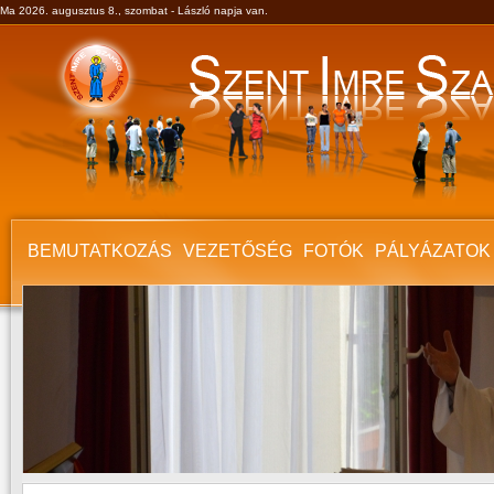
Ma 2026. augusztus 8., szombat - László napja van.
BEMUTATKOZÁS
VEZETŐSÉG
FOTÓK
PÁLYÁZATOK