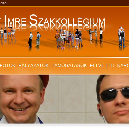
a van.
FOTÓK
PÁLYÁZATOK
TÁMOGATÁSOK
FELVÉTELI
KAP