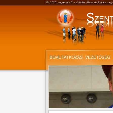
Ma 2026. augusztus 6., csütörtök - Berta és Bettina napj
BEMUTATKOZÁS
VEZETŐSÉG