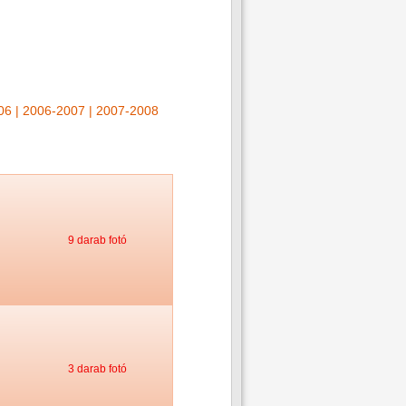
06
|
2006-2007
|
2007-2008
9 darab fotó
3 darab fotó