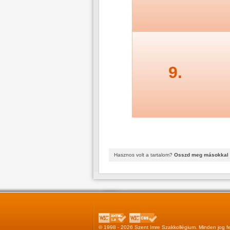
9.
Hasznos volt a tartalom?
Osszd meg másokkal 
© 1998 - 2026 Szent Imre Szakkollégium. Minden jog fe