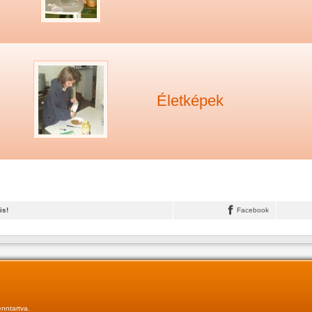
Életképek
is!
Facebook
nntartva.