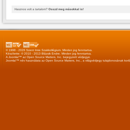
Hasznos volt a tartalom?
Osszd meg másokkal is!
© 1998 - 2026 Szent Imre Szakkollégium. Minden jog fenntartva.
Készítette: © 2010 - 2013
Blázsik Endre
. Minden jog fenntartva.
A
Joomla!™
az
Open Source Matters, Inc.
bejegyzett védjegye.
Joomla!™
név használata az
Open Source Matters, Inc.
, a világvédjegy tulajdonosának korl