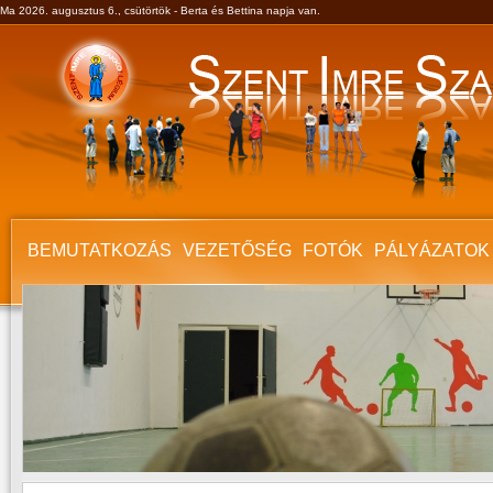
Ma 2026. augusztus 6., csütörtök - Berta és Bettina napja van.
BEMUTATKOZÁS
VEZETŐSÉG
FOTÓK
PÁLYÁZATOK