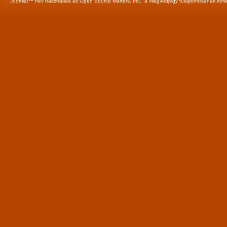
Joomla!™
név használata az
Open Source Matters, Inc.
, a világvédjegy tulajdonosának korl