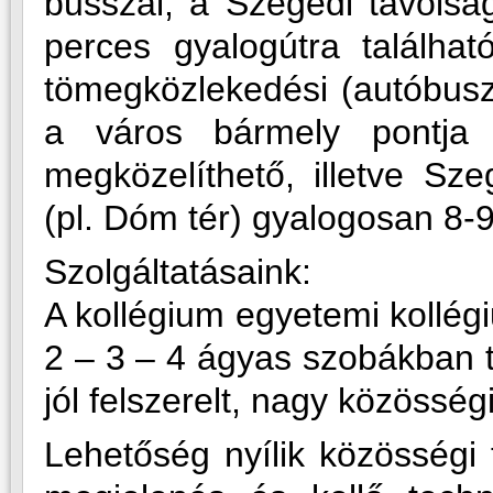
busszal, a Szegedi távolság
perces gyalogútra találhat
tömegközlekedési (autóbusz,
a város bármely pontja 
megközelíthető, illetve Sze
(pl. Dóm tér) gyalogosan 8-9
Szolgáltatásaink:
A kollégium egyetemi kollég
2 – 3 – 4 ágyas szobákban t
jól felszerelt, nagy közössé
Lehetőség nyílik közösségi