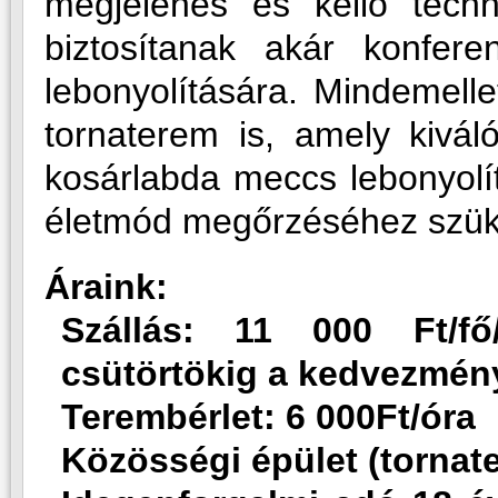
megjelenés és kellő techni
biztosítanak akár konfere
lebonyolítására. Mindemelle
tornaterem is, amely kivá
kosárlabda meccs lebonyol
életmód megőrzéséhez szü
Áraink:
Szállás: 11 000 Ft/fő/
csütörtökig a kedvezmény
Terembérlet: 6 000Ft/óra
Közösségi épület (tornate