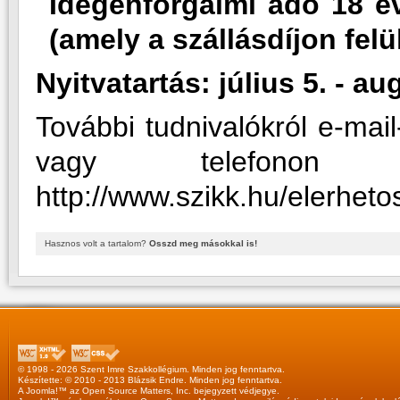
Idegenforgalmi adó 18 év 
(amely a szállásdíjon felü
Nyitvatartás: július 5. - a
További tudnivalókról e-mail
vagy telefonon 
http://www.szikk.hu/elerhet
Hasznos volt a tartalom?
Osszd meg másokkal is!
© 1998 - 2026 Szent Imre Szakkollégium. Minden jog fenntartva.
Készítette: © 2010 - 2013
Blázsik Endre
. Minden jog fenntartva.
A
Joomla!™
az
Open Source Matters, Inc.
bejegyzett védjegye.