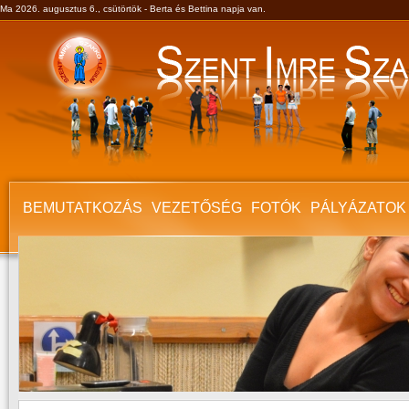
Ma 2026. augusztus 6., csütörtök - Berta és Bettina napja van.
BEMUTATKOZÁS
VEZETŐSÉG
FOTÓK
PÁLYÁZATOK