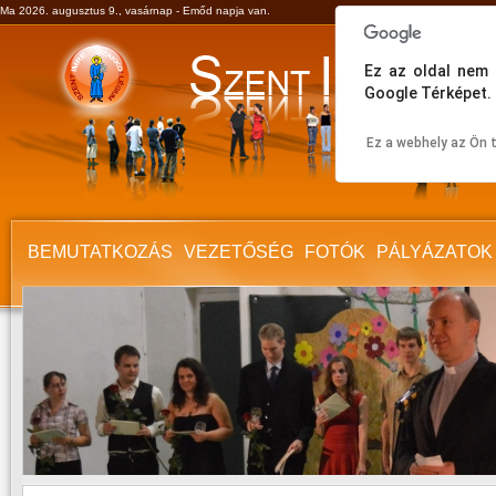
Ma 2026. augusztus 9., vasárnap - Emőd napja van.
Ez az oldal nem 
Google Térképet.
Ez a webhely az Ön 
BEMUTATKOZÁS
VEZETŐSÉG
FOTÓK
PÁLYÁZATOK