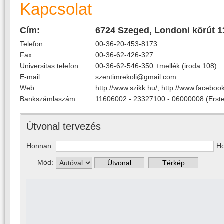
Kapcsolat
Cím:
6724 Szeged, Londoni körút 1
Telefon:
00-36-20-453-8173
Fax:
00-36-62-426-327
Universitas telefon:
00-36-62-546-350 +mellék (iroda:108)
E-mail:
moc.liamg@ilokermitnezs
Web:
http://www.szikk.hu/, http://www.faceboo
Bankszámlaszám:
11606002 - 23327100 - 06000008 (Erste
Útvonal tervezés
Honnan:
Ho
Mód: