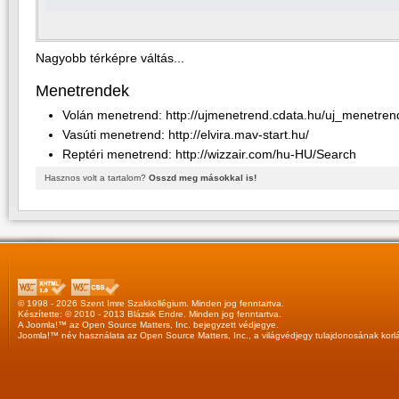
Nagyobb térképre váltás...
Menetrendek
Volán menetrend:
http://ujmenetrend.cdata.hu/uj_menetren
Vasúti menetrend:
http://elvira.mav-start.hu/
Reptéri menetrend:
http://wizzair.com/hu-HU/Search
Hasznos volt a tartalom?
Osszd meg másokkal is!
© 1998 - 2026 Szent Imre Szakkollégium. Minden jog fenntartva.
Készítette: © 2010 - 2013
Blázsik Endre
. Minden jog fenntartva.
A
Joomla!™
az
Open Source Matters, Inc.
bejegyzett védjegye.
Joomla!™
név használata az
Open Source Matters, Inc.
, a világvédjegy tulajdonosának korl