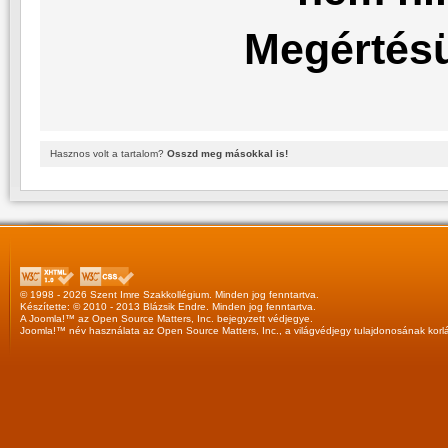
Megértésü
Hasznos volt a tartalom?
Osszd meg másokkal is!
© 1998 - 2026 Szent Imre Szakkollégium. Minden jog fenntartva.
Készítette: © 2010 - 2013
Blázsik Endre
. Minden jog fenntartva.
A
Joomla!™
az
Open Source Matters, Inc.
bejegyzett védjegye.
Joomla!™
név használata az
Open Source Matters, Inc.
, a világvédjegy tulajdonosának korl