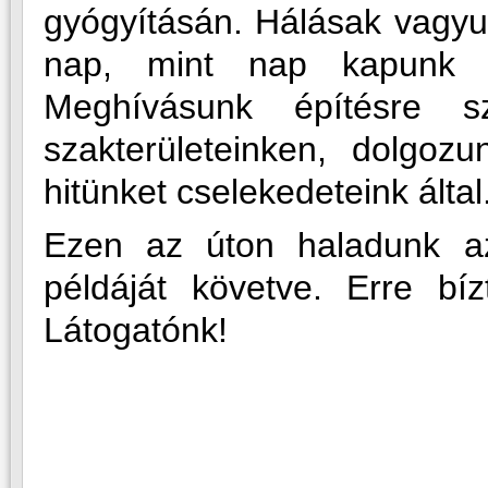
gyógyításán. Hálásak vagyun
nap, mint nap kapunk é
Meghívásunk építésre sz
szakterületeinken, dolgoz
hitünket cselekedeteink által
Ezen az úton haladunk az
példáját követve. Erre bí
Látogatónk!