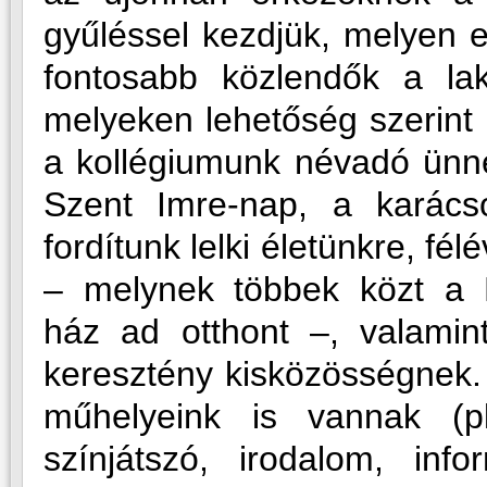
gyűléssel kezdjük, melyen 
fontosabb közlendők a la
melyeken lehetőség szerint 
a kollégiumunk névadó ünn
Szent Imre-nap, a karác
fordítunk lelki életünkre, fé
– melynek többek közt a D
ház ad otthont –, valamin
keresztény kisközösségnek.
műhelyeink is vannak (pl.
színjátszó, irodalom, infor