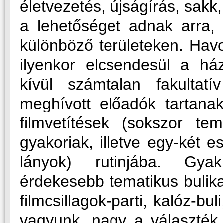
életvezetés, újságírás, sakk,
a lehetőséget adnak arra,
különböző területeken. Havo
ilyenkor elcsendesül a há
kívül számtalan fakultat
meghívott előadók tartana
filmvetítések (sokszor tem
gyakoriak, illetve egy-két e
lányok) rutinjába. Gya
érdekesebb tematikus bulikat 
filmcsillagok-parti, kalóz-bu
vagyunk, nagy a választék