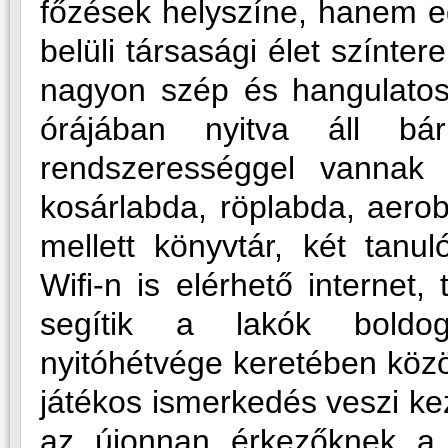
főzések helyszíne, hanem eg
belüli társasági élet színter
nagyon szép és hangulato
órájában nyitva áll bár
rendszerességgel vannak k
kosárlabda, röplabda, aerob
mellett könyvtár, két tanu
Wifi-n is elérhető internet,
segítik a lakók boldog
nyitóhétvége keretében közö
játékos ismerkedés veszi ke
az újonnan érkezőknek a b