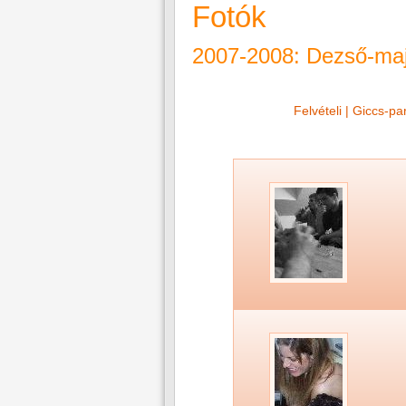
Fotók
2007-2008
: Dezső-maj
Felvételi
|
Giccs-par