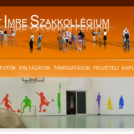
FOTÓK
PÁLYÁZATOK
TÁMOGATÁSOK
FELVÉTELI
KAP