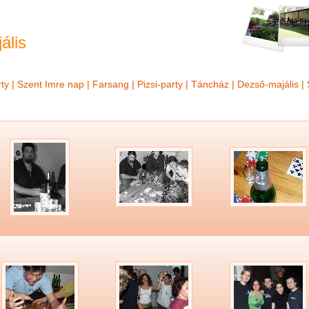
ális
ty
|
Szent Imre nap
|
Farsang
|
Pizsi-party
|
Táncház
|
Dezső-majális
|