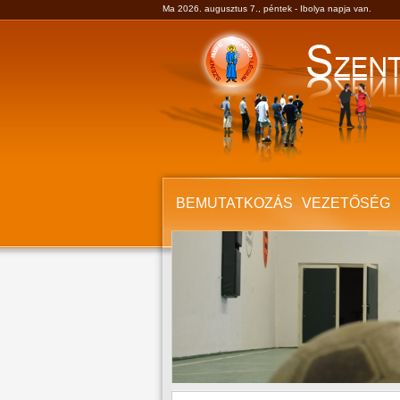
Ma 2026. augusztus 7., péntek - Ibolya napja van.
BEMUTATKOZÁS
VEZETŐSÉG