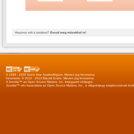
Hasznos volt a tartalom?
Osszd meg másokkal is!
© 1998 - 2026 Szent Imre Szakkollégium. Minden jog fenntartva.
Készítette: © 2010 - 2013
Blázsik Endre
. Minden jog fenntartva.
A
Joomla!™
az
Open Source Matters, Inc.
bejegyzett védjegye.
Joomla!™
név használata az
Open Source Matters, Inc.
, a világvédjegy tulajdonosának korl