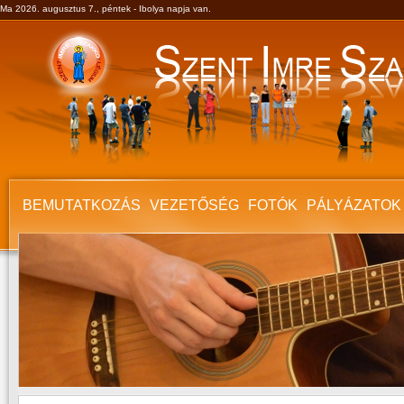
Ma 2026. augusztus 7., péntek - Ibolya napja van.
BEMUTATKOZÁS
VEZETŐSÉG
FOTÓK
PÁLYÁZATOK