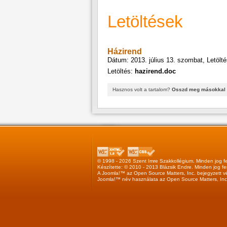
Letöltések
Házirend
Dátum: 2013. július 13. szombat, Letölt
Letöltés:
hazirend.doc
Hasznos volt a tartalom?
Osszd meg másokkal 
© 1998 - 2026 Szent Imre Szakkollégium. Minden jog fe
Készítette: © 2010 - 2013
Blázsik Endre
. Minden jog fe
A
Joomla!™
az
Open Source Matters, Inc.
bejegyzett v
Joomla!™
név használata az
Open Source Matters, Inc