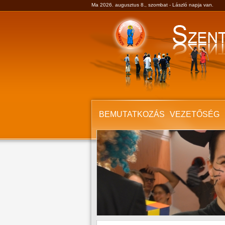
Ma 2026. augusztus 8., szombat - László napja van.
BEMUTATKOZÁS
VEZETŐSÉG