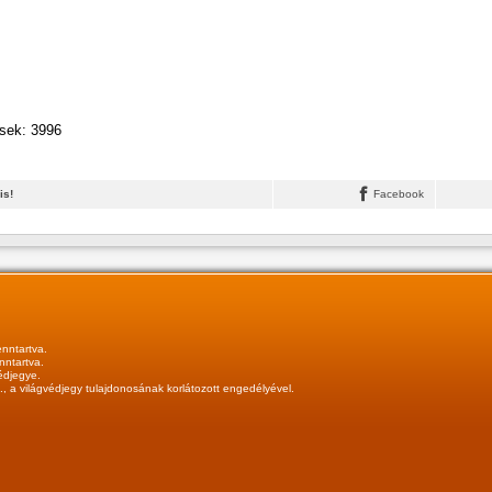
ések: 3996
is!
Facebook
nntartva.
nntartva.
édjegye.
.
, a világvédjegy tulajdonosának korlátozott engedélyével.