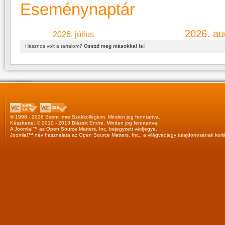
Eseménynaptár
2026. au
2026. július
Hasznos volt a tartalom?
Osszd meg másokkal is!
© 1998 - 2026 Szent Imre Szakkollégium. Minden jog fenntartva.
Készítette: © 2010 - 2013
Blázsik Endre
. Minden jog fenntartva.
A
Joomla!™
az
Open Source Matters, Inc.
bejegyzett védjegye.
Joomla!™
név használata az
Open Source Matters, Inc.
, a világvédjegy tulajdonosának korl