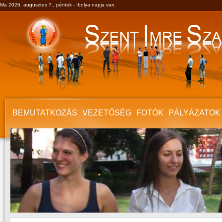
Ma 2026. augusztus 7., péntek - Ibolya napja van.
BEMUTATKOZÁS
VEZETŐSÉG
FOTÓK
PÁLYÁZATOK