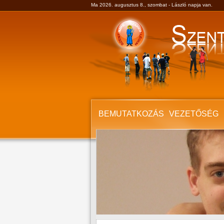
Ma 2026. augusztus 8., szombat - László napja van.
BEMUTATKOZÁS
VEZETŐSÉG