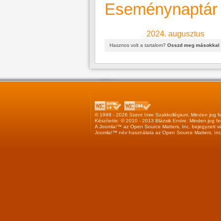
Eseménynaptár
2024. augusztus
Hasznos volt a tartalom?
Osszd meg másokkal 
© 1998 - 2026 Szent Imre Szakkollégium. Minden jog fe
Készítette: © 2010 - 2013
Blázsik Endre
. Minden jog fe
A
Joomla!™
az
Open Source Matters, Inc.
bejegyzett v
Joomla!™
név használata az
Open Source Matters, Inc